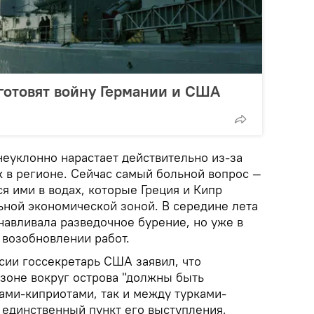
готовят войну Германии и США
еуклонно нарастает действительно из-за
к в регионе. Сейчас самый больной вопрос —
я ими в водах, которые Греция и Кипр
ьной экономической зоной. В середине лета
навливала разведочное бурение, но уже в
 возобновлении работ.
сии госсекретарь США заявил, что
 зоне вокруг острова "должны быть
ами-киприотами, так и между турками-
 единственный пункт его выступления,