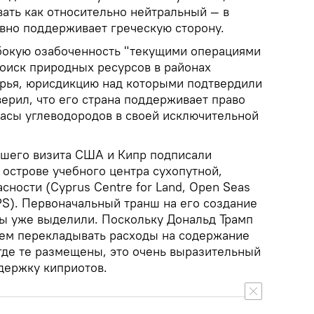
ать как относительно нейтральный — в
вно поддерживает греческую сторону.
бокую озабоченность "текущими операциями
оиск природных ресурсов в районах
рья, юрисдикцию над которыми подтвердили
аверил, что его страна поддерживает право
пасы углеводородов в своей исключительной
дшего визита США и Кипр подписали
 острове учебного центра сухопутной,
сности (Cyprus Centre for Land, Open Seas
PS). Первоначальный транш на его создание
ы уже выделили. Поскольку Дональд Трамп
ем перекладывать расходы на содержание
 где те размещены, это очень выразительный
держку киприотов.