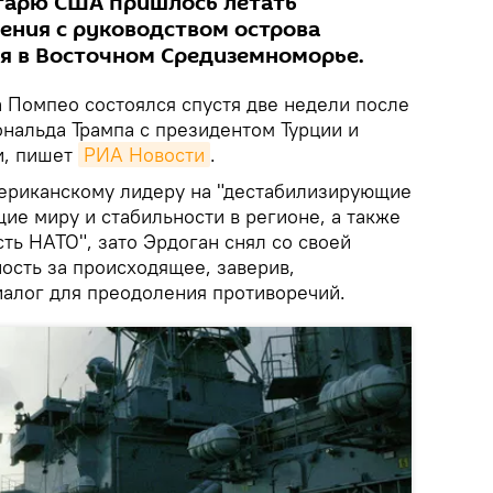
етарю США пришлось летать
ения с руководством острова
я в Восточном Средиземноморье.
 Помпео состоялся спустя две недели после
нальда Трампа с президентом Турции и
и, пишет
РИА Новости
.
мериканскому лидеру на "дестабилизирующие
ие миру и стабильности в регионе, а также
ь НАТО", зато Эрдоган снял со своей
ость за происходящее, заверив,
иалог для преодоления противоречий.