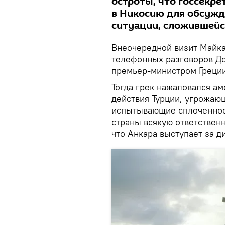
остроты, что госсекр
в Никосию для обсужд
ситуации, сложившейс
Внеочередной визит Майка
телефонных разговоров До
премьер-министром Греци
Тогда грек нажаловался а
действия Турции, угрожающ
испытывающие сплоченност
страны всякую ответственн
что Анкара выступает за д