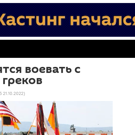
тся воевать с
 греков
5 21.10.2022
)