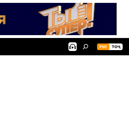
РУС
ТОҶ