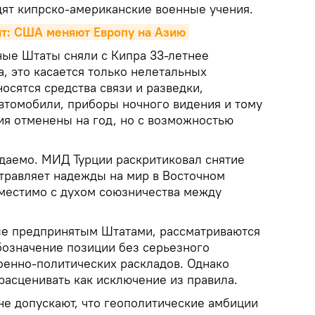
дят кипрско-американские военные учения.
т: США меняют Европу на Азию
ые Штаты сняли с Кипра 33-летнее
, это касается только нелетальных
осятся средства связи и разведки,
втомобили, приборы ночного видения и тому
ия отменены на год, но с возможностью
даемо. МИД Турции раскритиковал снятие
"отравляет надежды на мир в Восточном
местимо с духом союзничества между
ые предпринятым Штатами, рассматриваются
бозначение позиции без серьезного
енно-политических раскладов. Однако
асценивать как исключение из правила.
не допускают, что геополитические амбиции