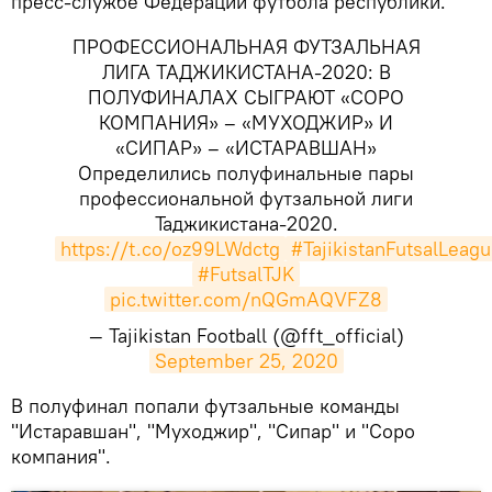
пресс-службе Федерации футбола республики.
ПРОФЕССИОНАЛЬНАЯ ФУТЗАЛЬНАЯ
ЛИГА ТАДЖИКИСТАНА-2020: В
ПОЛУФИНАЛАХ СЫГРАЮТ «СОРО
КОМПАНИЯ» – «МУХОДЖИР» И
«СИПАР» – «ИСТАРАВШАН»
Определились полуфинальные пары
профессиональной футзальной лиги
Таджикистана-2020.
https://t.co/oz99LWdctg
#TajikistanFutsalLeag
#FutsalTJK
pic.twitter.com/nQGmAQVFZ8
— Tajikistan Football (@fft_official)
September 25, 2020
В полуфинал попали футзальные команды
"Истаравшан", "Муходжир", "Сипар" и "Соро
компания".