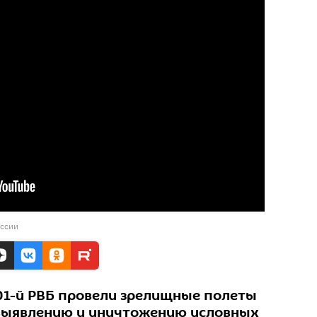
ссии
01-й РВБ провели зрелищные полеты
 выявлению и уничтожению условных