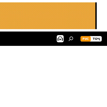
РУС
ТОҶ