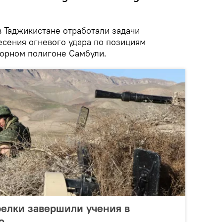
в Таджикистане отработали задачи
есения огневого удара по позициям
горном полигоне Самбули.
елки завершили учения в
о