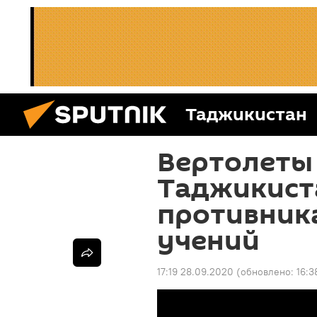
Таджикистан
Вертолеты 
Таджикист
противника
учений
17:19 28.09.2020
(обновлено:
16:3