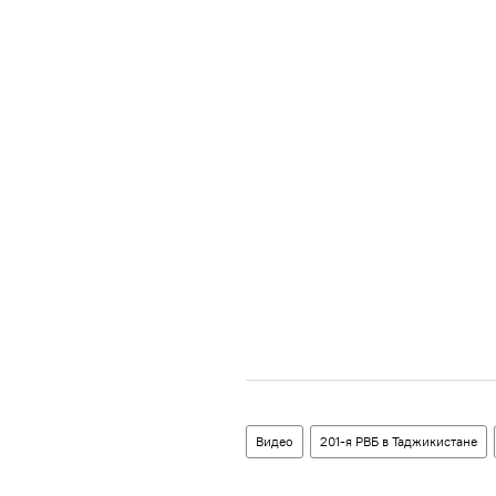
Видео
201-я РВБ в Таджикистане