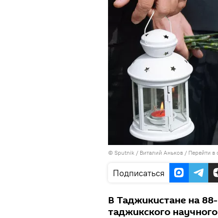
©
Sputnik
/ Виталий Аньков
/
Перейти в
Подписаться
В Таджикистане на 88-
таджикского научного