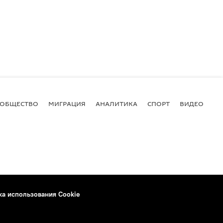
ОБЩЕСТВО
МИГРАЦИЯ
АНАЛИТИКА
СПОРТ
ВИДЕО
И
ка использования Cookie