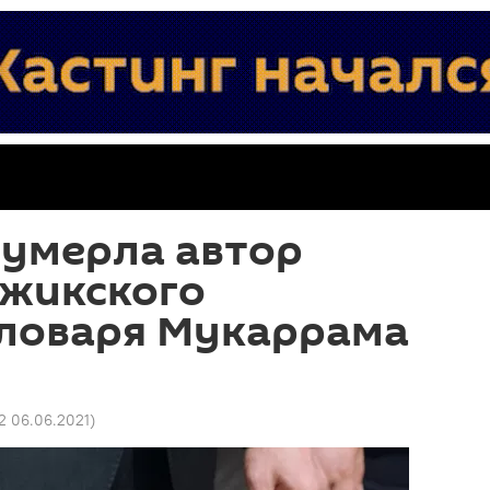
 умерла автор
джикского
словаря Мукаррама
2 06.06.2021
)