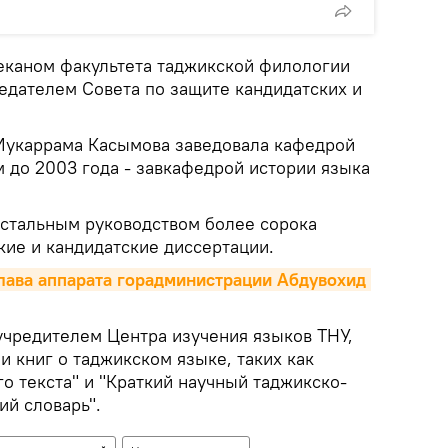
деканом факультета таджикской филологии
дседателем Совета по защите кандидатских и
 Мукаррама Касымова заведовала кафедрой
м до 2003 года - завкафедрой истории языка
ристальным руководством более сорока
кие и кандидатские диссертации.
лава аппарата горадминистрации Абдувохид 
учредителем Центра изучения языков ТНУ,
 книг о таджикском языке, таких как
о текста" и "Краткий научный таджикско-
ий словарь".