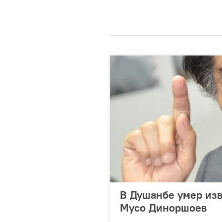
В Душанбе умер из
Мусо Диноршоев