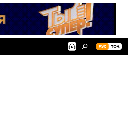
РУС
ТОҶ