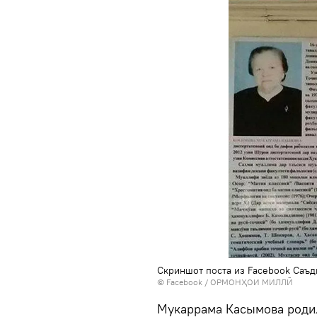
Скриншот поста из Facebook Саъд
©
Facebook / ОРМОНҲОИ МИЛЛӢ
Мукаррама Касымова родила