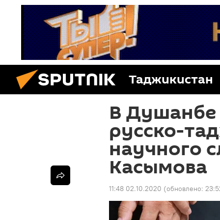
Таджикистан
В Душанбе
русско-та
научного 
Касымова
11:48 02.10.2020
(обновлено:
23:5