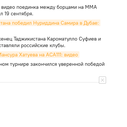
о видео поединка между борцами на MMA
л 19 сентября.
стана победил Нуриддина Самира в Дубае: 
женец Таджикистана Кароматулло Суфиев и
ставляли российские клубы.
ансура Хатуева на ACA111: видео
ном турнире закончился уверенной победой