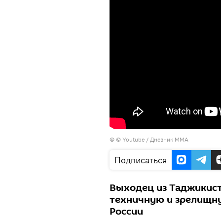
©
© Youtube / Дневник ММА
Подписаться
Выходец из Таджикис
техничную и зрелищну
России