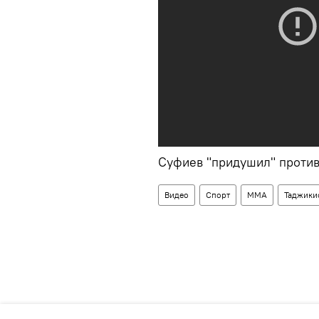
Суфиев "придушил" против
Видео
Спорт
ММА
Таджикис