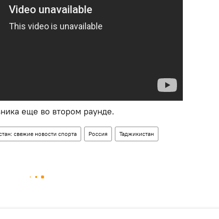
ника еще во втором раунде.
тан: свежие новости спорта
Россия
Таджикистан