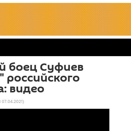
й боец Суфиев
" российского
: видео
8 07.04.2021
)