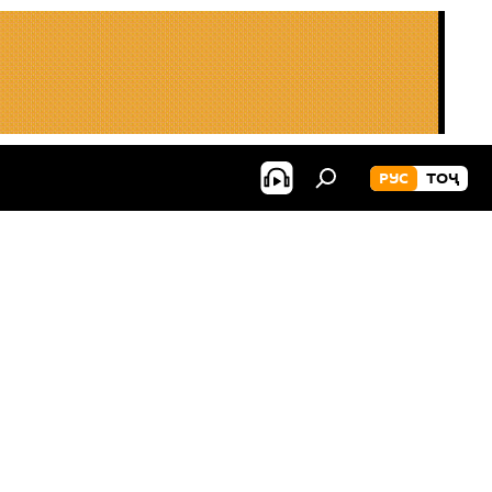
РУС
ТОҶ