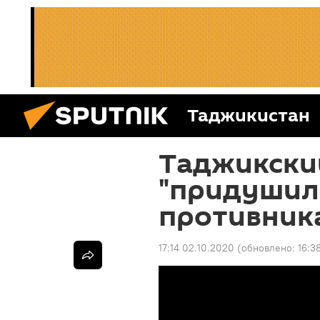
Таджикистан
Таджикски
"придушил
противника
17:14 02.10.2020
(обновлено:
16:3