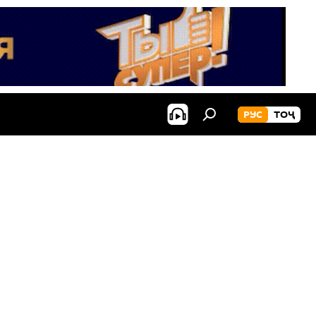
РУС
ТОҶ