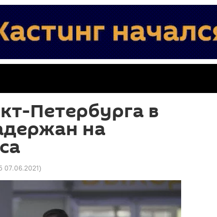
нкт-Петербурга в
адержан на
са
5 07.06.2021
)