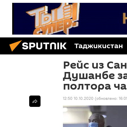
Таджикистан
Рейс из Са
Душанбе з
полтора ча
12:50 10.10.2020
(обновлено:
16:0