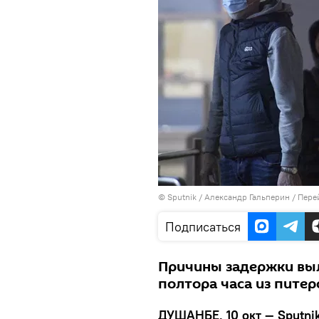
©
Sputnik
/ Александр Гальперин
/
Пере
Подписаться
Причины задержки выл
полтора часа из пите
ДУШАНБЕ, 10 окт — Sputnik