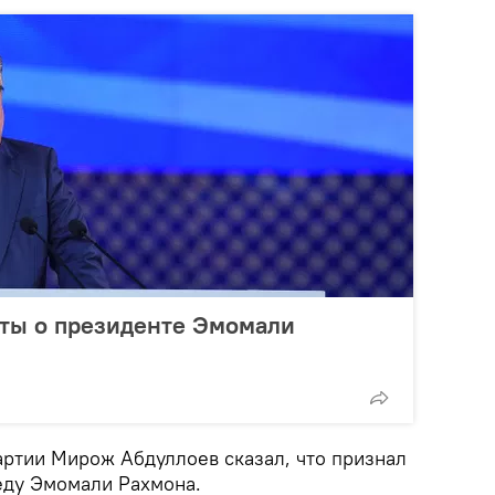
ты о президенте Эмомали
артии Мирож Абдуллоев сказал, что признал
еду Эмомали Рахмона.