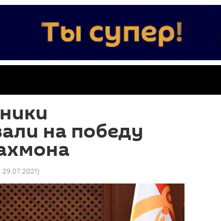
вники
али на победу
ахмона
5 29.07.2021
)