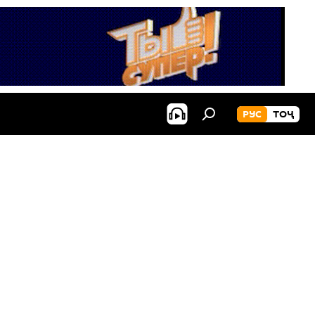
РУС
ТОҶ