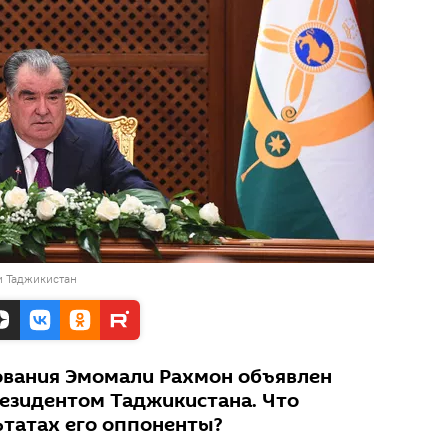
и Таджикистан
ования Эмомали Рахмон объявлен
езидентом Таджикистана. Что
ьтатах его оппоненты?