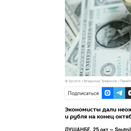
©
Sputnik
/ Владимир Трефилов
/
Перейт
Подписаться
Экономисты дали неож
и рубля на конец октя
ДУШАНБЕ, 25 окт — Sputni