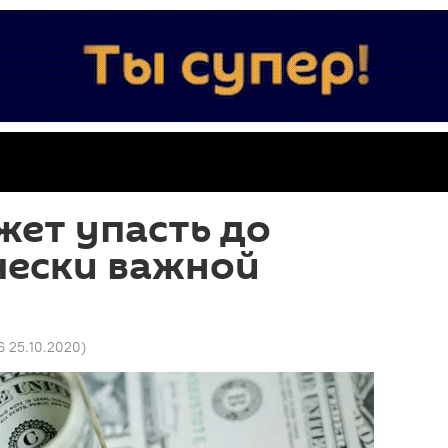
ет упасть до
чески важной
6 25.10.2020
)