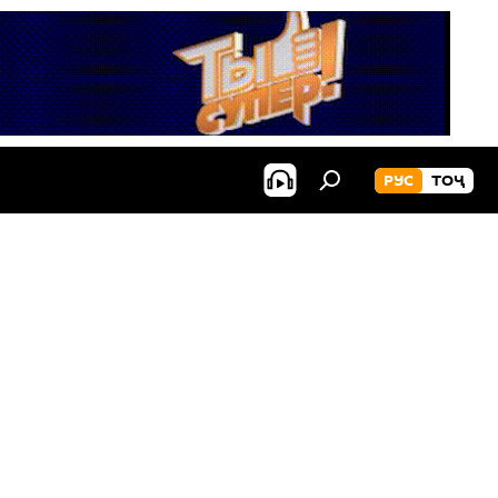
РУС
ТОҶ