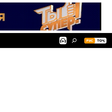
РУС
ТОҶ