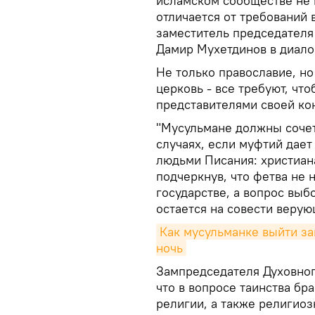
исламском сообществе не н
отличается от требований 
заместитель председателя
Дамир Мухетдинов в диало
Не только православие, но
церковь - все требуют, чт
представителями своей ко
"Мусульмане должны сочет
случаях, если муфтий дает
людьми Писания: христиана
подчеркнув, что фетва не 
государстве, а вопрос выб
остается на совести верую
Как мусульманке выйти за
ночь
Зампредседателя Духовног
что в вопросе таинства бр
религии, а также религиоз