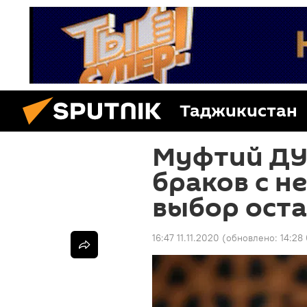
Таджикистан
Муфтий ДУ
браков с н
выбор ост
16:47 11.11.2020
(обновлено:
14:28