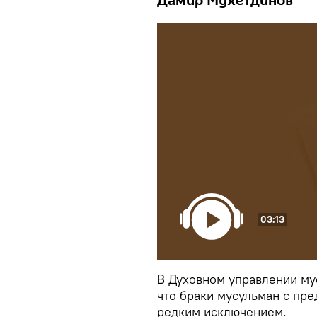
Дамир Мухетдинов
03:13
В Духовном управлении му
что браки мусульман с пр
редким исключением.