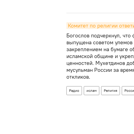
Комитет по религии ответ
Богослов подчеркнул, что 
выпущена советом улемов 
закреплением на бумаге о
исламской общине и укре
ценностей. Мухетдинов до
мусульман России за врем
откликов.
Радио
ислам
Религия
Росс