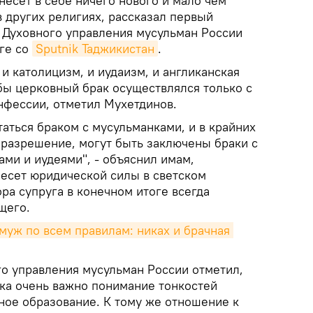
есет в себе ничего нового и мало чем
в других религиях, рассказал первый
 Духовного управления мусульман России
ге со
Sputnik Таджикистан
.
 и католицизм, и иудаизм, и англиканская
обы церковный брак осуществлялся только с
нфессии, отметил Мухетдинов.
аться браком с мусульманками, и в крайних
 разрешение, могут быть заключены браки с
ми и иудеями", - объяснил имам,
несет юридической силы в светском
ора супруга в конечном итоге всегда
щего.
муж по всем правилам: никах и брачная 
о управления мусульман России отметил,
ака очень важно понимание тонкостей
ное образование. К тому же отношение к