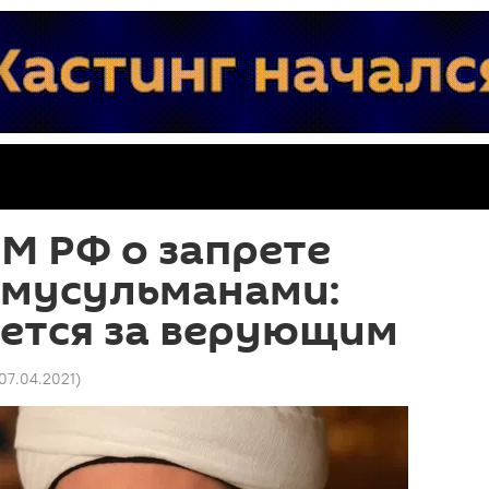
М РФ о запрете
емусульманами:
ается за верующим
 07.04.2021
)