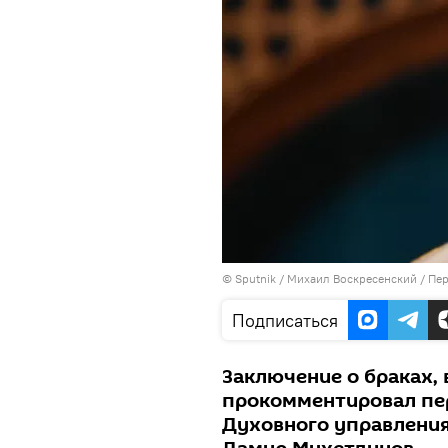
©
Sputnik
/ Михаил Воскресенский
/
Пер
Подписаться
Заключение о браках,
прокомментировал пе
Духовного управлени