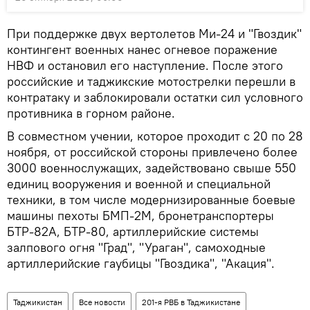
При поддержке двух вертолетов Ми-24 и "Гвоздик"
контингент военных нанес огневое поражение
НВФ и остановил его наступление. После этого
российские и таджикские мотострелки перешли в
контратаку и заблокировали остатки сил условного
противника в горном районе.
В совместном учении, которое проходит с 20 по 28
ноября, от российской стороны привлечено более
3000 военнослужащих, задействовано свыше 550
единиц вооружения и военной и специальной
техники, в том числе модернизированные боевые
машины пехоты БМП-2М, бронетранспортеры
БТР-82А, БТР-80, артиллерийские системы
залпового огня "Град", "Ураган", самоходные
артиллерийские гаубицы "Гвоздика", "Акация".
Таджикистан
Все новости
201-я РВБ в Таджикистане