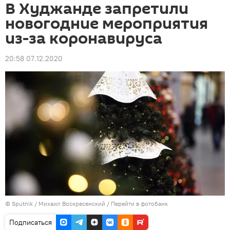
В Худжанде запретили
новогодние мероприятия
из-за коронавируса
20:58 07.12.2020
©
Sputnik
/ Михаил Воскресенский
/
Перейти в фотобанк
Подписаться