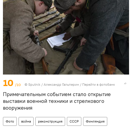
10
/10
©
Sputnik
/ Александр Гальперин
/
Перейти в фотобанк
Примечательным событием стало открытие
выставки военной техники и стрелкового
вооружения
Фото
война
реконструкция
СССР
Финляндия