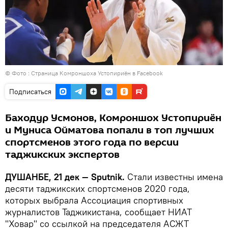
© Фото :
Страница Комроншоха Устопириён в Facebook
Подписаться
Баходур Усмонов, Комроншох Устопириён
и Муниса Ойматова попали в топ лучших
спортсменов этого года по версии
таджикских экспертов
ДУШАНБЕ, 21 дек — Sputnik.
Стали известны имена
десяти таджикских спортсменов 2020 года,
которых выбрала Ассоциация спортивных
журналистов Таджикистана, сообщает НИАТ
"Ховар" со ссылкой на председателя АСЖТ