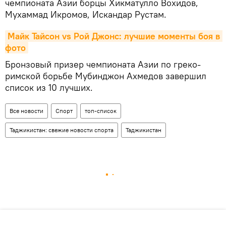
чемпионата Азии борцы Хикматулло Вохидов,
Мухаммад Икромов, Искандар Рустам.
Майк Тайсон vs Рой Джонс: лучшие моменты боя в 
фото
Бронзовый призер чемпионата Азии по греко-
римской борьбе Мубинджон Ахмедов завершил
список из 10 лучших.
Все новости
Спорт
топ-список
Таджикистан: свежие новости спорта
Таджикистан