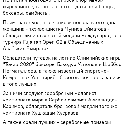
журналистов, в топ-10 этого года вошли борцы,
боксеры, самбисты.
Примечательно, что в список попала всего одна
женщина - тхэквондистка Муниса Ойматова -
обладательница золотой медали международного
турнира Fujairah Open G2 в Объединенных
Арабских Эмиратах.
Обладатели путевок на летние Олимпийские игры
"Токио-2020" боксеры Баходур Усмонов и Шаббос
Негматуллоев, а также известный спортсмен
Комроншох Устопириён безоговорочно оказались
в топе лучших.
За ними следуют серебряный медалист
чемпионата мира в Сербии самбист Акмалиддин
Каримов, обладатель бронзовой медали того же
чемпионата Хушкадам Хусравов.
А также среди лучших - серебряные призеры