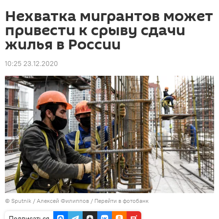
Нехватка мигрантов может
привести к срыву сдачи
жилья в России
10:25 23.12.2020
©
Sputnik
/ Алексей Филиппов
/
Перейти в фотобанк
Подписаться