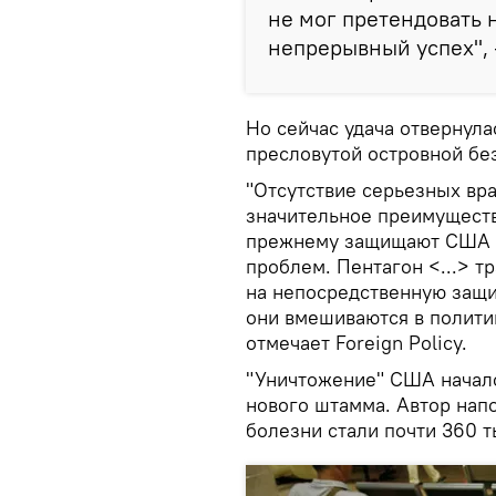
не мог претендовать 
непрерывный успех", 
Но сейчас удача отвернула
пресловутой островной бе
"Отсутствие серьезных вр
значительное преимуществ
прежнему защищают США о
проблем. Пентагон <...> т
на непосредственную защи
они вмешиваются в политик
отмечает Foreign Policy.
"Уничтожение" США начало
нового штамма. Автор нап
болезни стали почти 360 т