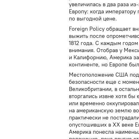
увеличилась в два раза из
Европу: когда императору 
по выгодной цене.
Foreign Policy обращает в
выжить после опрометчиво
1812 года. С каждым годом
внимания. Отобрав у Мекс
и Калифорнию, Америка з
континенте, но Европе был
Местоположение США пода
безопасности еще с момен
Великобритании, в осталь
вторгались извне хотя бы
или временно оккупировали
на американскую землю во
практически не пострадали
опустошивших в XX веке Е
Америка понесла наимень
положение, пока другие с