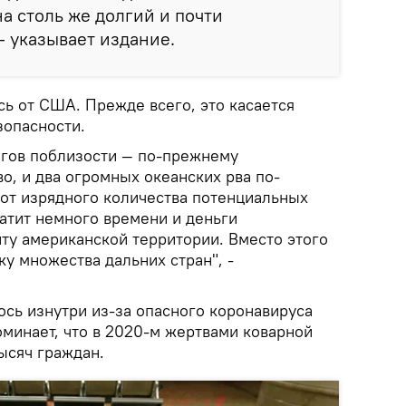
на столь же долгий и почти
- указывает издание.
сь от США. Прежде всего, это касается
зопасности.
агов поблизости — по-прежнему
о, и два огромных океанских рва по-
т изрядного количества потенциальных
ратит немного времени и деньги
ту американской территории. Вместо этого
у множества дальних стран", -
сь изнутри из-за опасного коронавируса
оминает, что в 2020-м жертвами коварной
ысяч граждан.