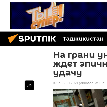
Таджикистан
На грани у
ждет эпичн
удачу
10:15 02.01.2021
(обновлено:
11:51