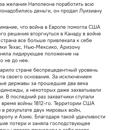
-за желания Наполеона поработить всю
понадобились деньги, он продал Луизиану
нимание, что война в Европе помогла США
го решения вторгнуться в Канаду в войне
 страна все больше привлекала к себе
ики Техас, Нью-Мексико, Аризону
аняла лидирующее положение на
о не до нее.
рило стране беспрецедентный уровень
та своего основания. За исключением
ные державы за прошедшие два века
 единожды, а некоторых даже захватывали
. В последний раз захватчики ступали
 время войны 1812-го. Территории США
 в результате двух мировых войн,
вропу и Азию. Благодаря такой удачливости
шие потери и заняла господствующее
траны просто приходили в себя после