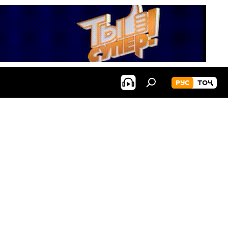
РУС
ТОҶ