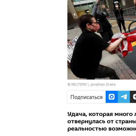
©
REUTERS
\ Jonathan Drake
Подписаться
Удача, которая много
отвернулась от страны
реальностью возможн