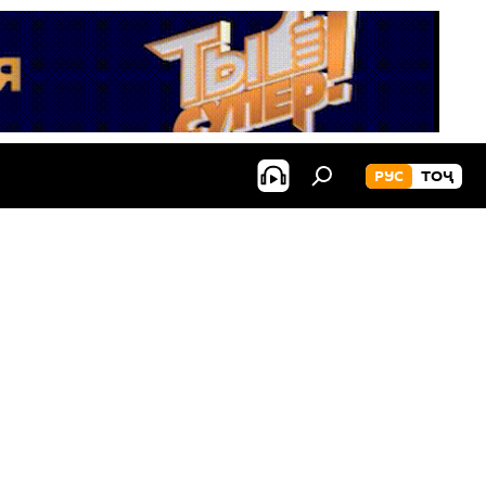
РУС
ТОҶ