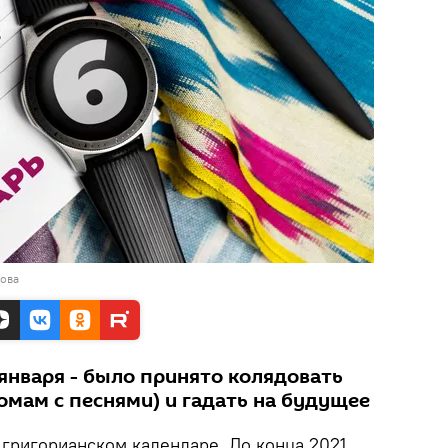
кова
 января - было принято колядовать
омам с песнями) и гадать на будущее
в григорианском календаре. До конца 2021