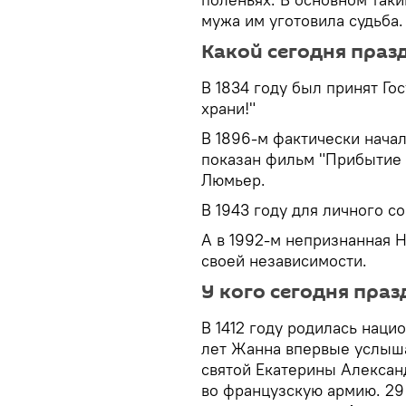
мужа им уготовила судьба.
Какой сегодня праз
В 1834 году был принят Го
храни!"
В 1896-м фактически нача
показан фильм "Прибытие 
Люмьер.
В 1943 году для личного с
А в 1992-м непризнанная 
своей независимости.
У кого сегодня праз
В 1412 году родилась наци
лет Жанна впервые услыша
святой Екатерины Александ
во французскую армию. 29