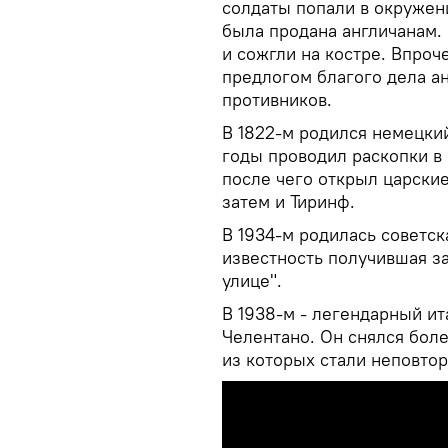
солдаты попали в окружени
была продана англичанам.
и сожгли на костре. Впроч
предлогом благого дела а
противников.
В 1822-м родился немецкий
годы проводил раскопки в 
после чего открыл царски
затем и Тиринф.
В 1934-м родилась советс
известность получившая за
улице".
В 1938-м - легендарный ит
Челентано. Он снялся бол
из которых стали неповто