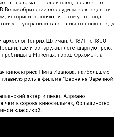
е, а она сама попала в плен, после чего
 В Великобритании ее осудили за колдовство
ем, историки склоняются к тому, что под
нгличане устранили талантливого полководца
 археолог Генрих Шлиман. С 1871 по 1890
Греции, где и обнаружил легендарную Трою,
е гробницы в Микенах, город Орхомен, а
кая киноактриса Нина Иванова, наибольшую
 главную роль в фильме "Весна на Заречной
альянский актер и певец Адриано
ее чем в сорока кинофильмах, большинство
римой классикой.