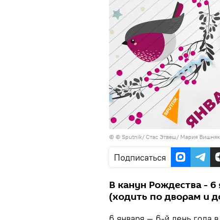
© © Sputnik/ Стас Этвеш/ Мария Вишня
Подписаться
В канун Рождества - 6
(ходить по дворам и д
6 января — 6-й день года 