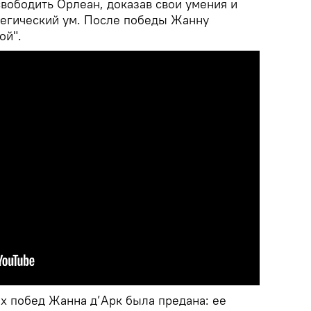
свободить Орлеан, доказав свои умения и
тегический ум. После победы Жанну
ой".
х побед Жанна д’Арк была предана: ее