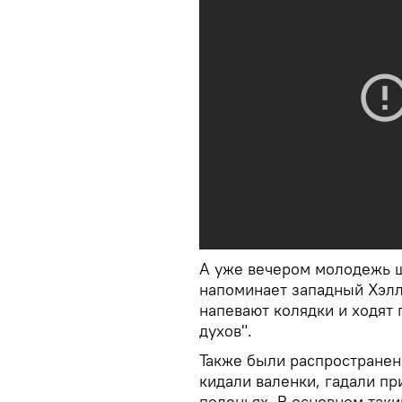
А уже вечером молодежь ш
напоминает западный Хэлл
напевают колядки и ходят 
духов".
Также были распространен
кидали валенки, гадали при
поленьях. В основном таки