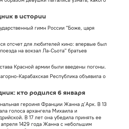
дник в истории
сударственный гимн России "Боже, царя
лся отсчет для любителей кино: впервые был
поезда на вокзал Ла-Сьота" братьев
остава Красной армии были введены погоны.
Нагорно-Карабахская Республика объявила о
дник: кто родился 6 января
ональная героиня Франции Жанна д’Арк. В 13
ла голоса архангела Михаила и
рийской. В 17 лет она убедила принять ее
 апреля 1429 года Жанна с небольшим