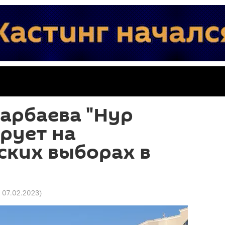
арбаева "Нур
рует на
ских выборах в
5 07.02.2023
)