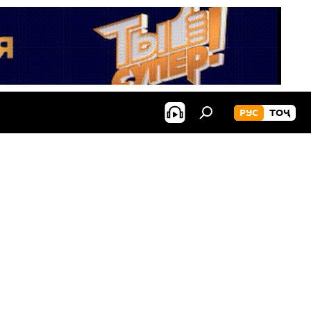
РУС
ТОҶ