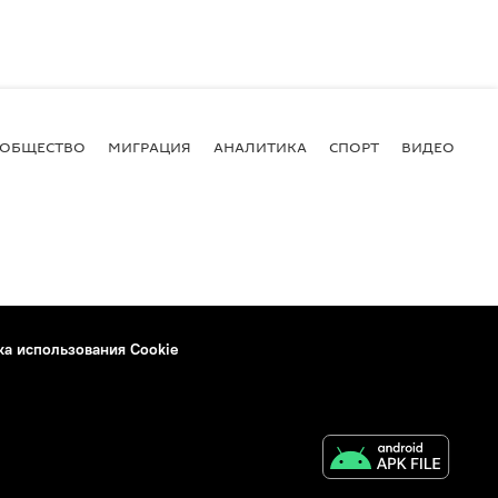
ОБЩЕСТВО
МИГРАЦИЯ
АНАЛИТИКА
СПОРТ
ВИДЕО
И
ка использования Cookie