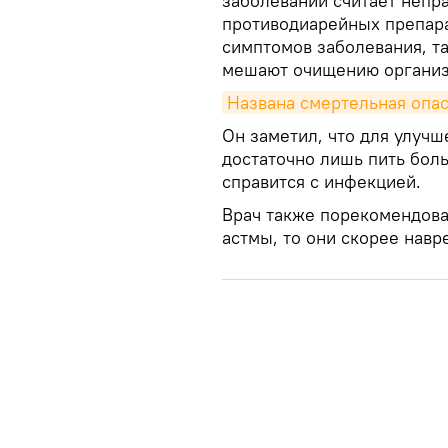
заболеваний считает непр
противодиарейных препара
симптомов заболевания, та
мешают очищению организм
Названа смертельная опас
Он заметил, что для улуч
достаточно лишь пить бол
справится с инфекцией.
Врач также порекомендовал
астмы, то они скорее навр