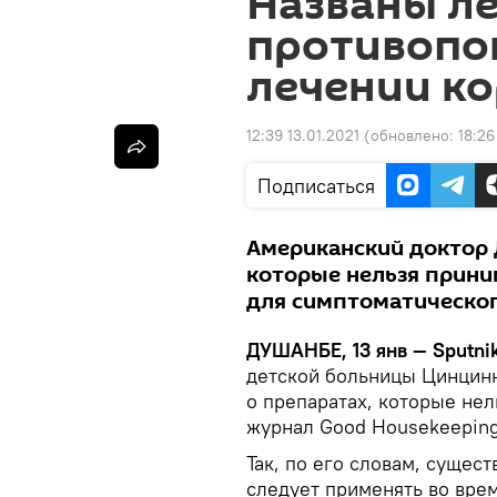
Названы ле
противопо
лечении к
12:39 13.01.2021
(обновлено:
18:26
Подписаться
Американский доктор
которые нельзя прини
для симптоматическог
ДУШАНБЕ, 13 янв — Sputnik
детской больницы Цинцин
о препаратах, которые не
журнал Good Housekeeping
Так, по его словам, сущес
следует применять во вре