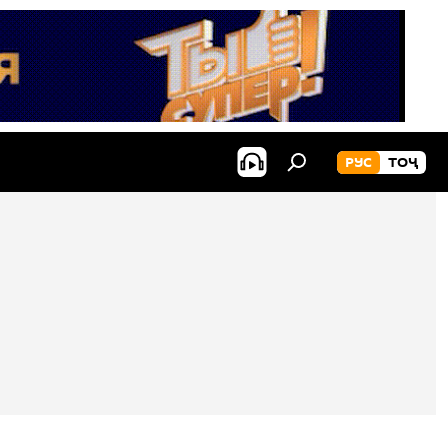
РУС
ТОҶ