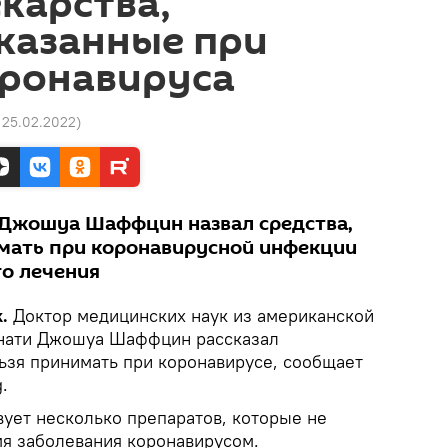
карства,
казанные при
оронавируса
 25.02.2022
)
 Джошуа Шаффцин назвал средства,
мать при коронавирусной инфекции
о лечения
.
Доктор медицинских наук из американской
нати Джошуа Шаффцин рассказал
льзя принимать при коронавирусе, сообщает
.
твует несколько препаратов, которые не
мя заболевания коронавирусом.