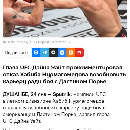
© Getty Images/UFC
/
Перейти в фотобанк
Подписаться
Глава UFC Дэйна Уайт прокомментировал
отказ Хабиба Нурмагомедова возобновить
карьеру ради боя с Дастином Порье
ДУШАНБЕ, 24 янв — Sputnik.
Чемпион UFC
в легком дивизионе Хабиб Нурмагомедов
отказался возобновить карьеру ради боя с
американцем Дастином Порье, заявил глава
UFC Дэйна Уайт.