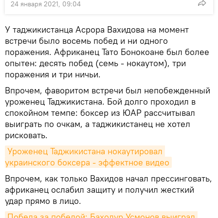
24 января 2021, 09:04
У таджикистанца Асрора Вахидова на момент
встречи было восемь побед и ни одного
поражения. Африканец Тато Бонокоане был более
опытен: десять побед (семь - нокаутом), три
поражения и три ничьи.
Впрочем, фаворитом встречи был непобежденный
уроженец Таджикистана. Бой долго проходил в
спокойном темпе: боксер из ЮАР рассчитывал
выиграть по очкам, а таджикистанец не хотел
рисковать.
Уроженец Таджикистана нокаутировал 
украинского боксера - эффектное видео
Впрочем, как только Вахидов начал прессинговать,
африканец ослабил защиту и получил жесткий
удар прямо в лицо.
Победа за победой: Баходур Усмонов выиграл 