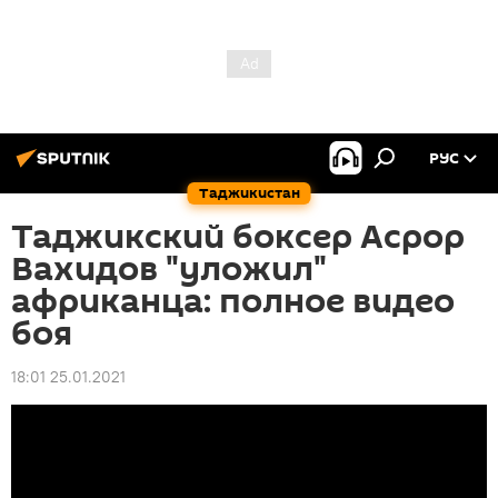
РУС
Таджикистан
Таджикский боксер Асрор
Вахидов "уложил"
африканца: полное видео
боя
18:01 25.01.2021