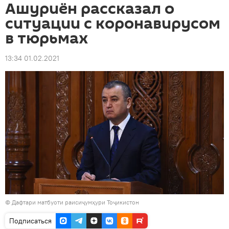
Ашуриён рассказал о
ситуации с коронавирусом
в тюрьмах
13:34 01.02.2021
© Дафтари матбуоти раисиҷумҳури Тоҷикистон
Подписаться