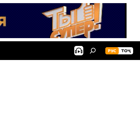
РУС
ТОҶ