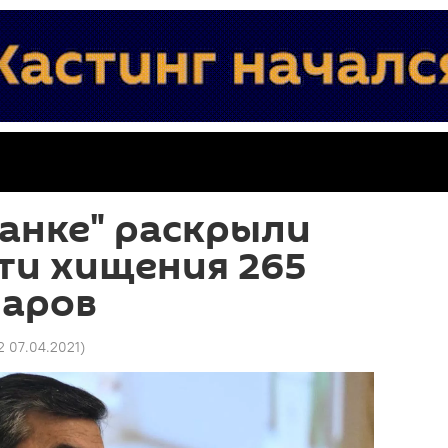
анке" раскрыли
ти хищения 265
ларов
2 07.04.2021
)