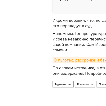
Икроми добавил, что, когд
его передадут в суд.
Напомним, Генпрокуратура
Исоева незаконно перечис
своей компании. Сам Исоев
сомони.
О льготах, рассрочке и ба
По словам источника, в о
они задержаны. Подробнос
Таджикистан
Все новости
"Амо