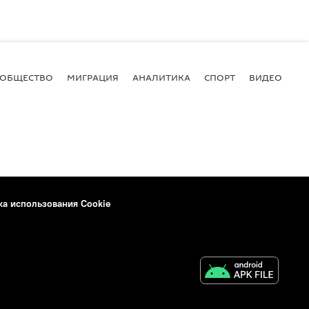
ОБЩЕСТВО
МИГРАЦИЯ
АНАЛИТИКА
СПОРТ
ВИДЕО
И
ка использования Cookie