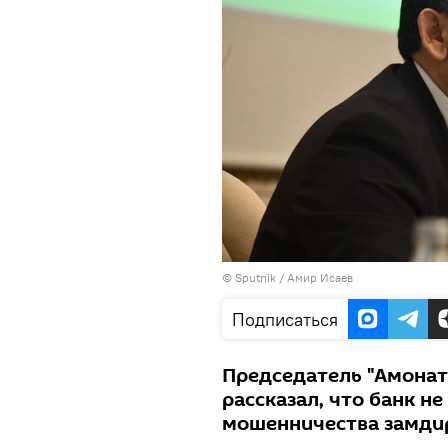
©
Sputnik
/ Амир Исаев
Подписаться
Председатель "Амона
рассказал, что банк не
мошенничества замди