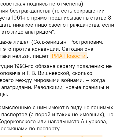
советская подпись не отменена)
ии безгражданства (то есть сокращении
уста 1961-го прямо предписывает в статье 8:
шать никакое лицо своего гражданства, если
 это лицо апатридом".
даже лишал (Солженицын, Ростропович,
ал это против конвенции. Сегодня она
-таки нельзя, пишет
РИА Новости
.
туции 1993-го обязана своему появлению не
оповича и Г. В. Вишневской, сколько
всего между мировыми войнами, — когда
апатридами. Революции, новые границы и
цы.
номысленные с ним имеют в виду не гонимых
паспортов (а порой и таких не имевших), но
Ходорковского или навальниста Ашуркова,
оссиянами по паспорту.