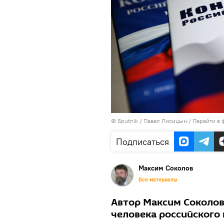
©
Sputnik
/ Павел Лисицын
/
Перейти в 
Подписаться
Максим Соколов
Все материалы
Автор Максим Соколов
человека российского