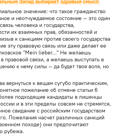
альным Запад выбирает здравый смысл
пиальное значение: что такое гражданство
вное и неотчуждаемое состояние — это один
связь человека и государства,
сти их взаимных прав, обязанностей и
ризыв к санкциям против своего государства
ие эту правовую связь или даже делает ее
лковское "Mein lieber…" Не желаешь
 в правовой связи, а желаешь выступать в
ению к нему силы — да будет твоя воля, но
ва вернуться к вещам сугубо практическим,
понятное пожелание об отмене статьи 6
иболее подходящие кандидаты в лишенцы
оссии и в эти пределы совсем не стремятся,
нное свидание с российским государством
его. Пожелания насчет различных санкций
 военном походе) они предпочитают
о рубежа.