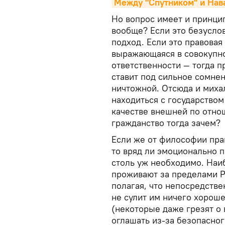
Между "Спутником" и Нав
Но вопрос имеет и принци
вообще? Если это безусло
подход. Если это правовая 
выражающаяся в совокупно
ответственности — тогда п
ставит под сильное сомнен
ничтожной. Отсюда и миха
находиться с государством
качестве внешней по отнош
гражданство тогда зачем?
Если же от философии пра
то вряд ли эмоционально 
столь уж необходимо. На
проживают за пределами Р
полагая, что непосредстве
не сулит им ничего хорош
(некоторые даже грезят о
оглашать из-за безопасног