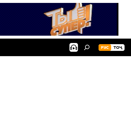
РУС
ТОҶ