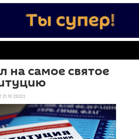
л на самое святое
титуцию
2 21.10.2022
)