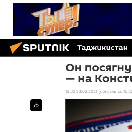
Таджикистан
Он посягну
— на Конс
13:32 23.02.2021
(обновлено:
15:2