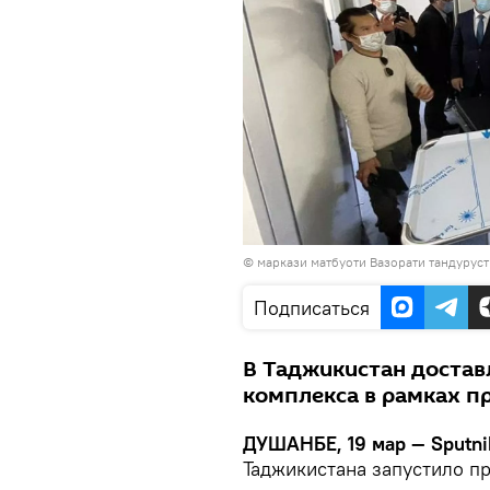
© маркази матбуоти Вазорати тандуруст
Подписаться
В Таджикистан доста
комплекса в рамках пр
ДУШАНБЕ, 19 мар — Sputni
Таджикистана запустило пр