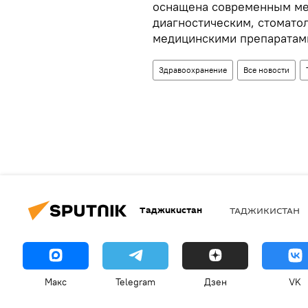
оснащена современным ме
диагностическим, стомато
медицинскими препаратам
Здравоохранение
Все новости
Таджикистан
ТАДЖИКИСТАН
Макс
Telegram
Дзен
VK