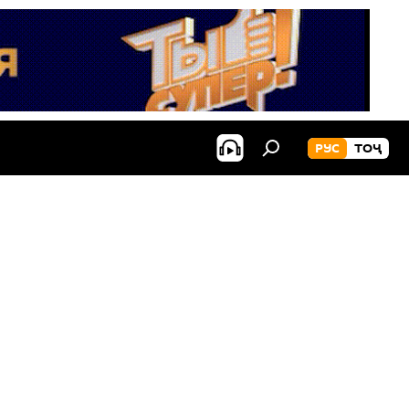
РУС
ТОҶ