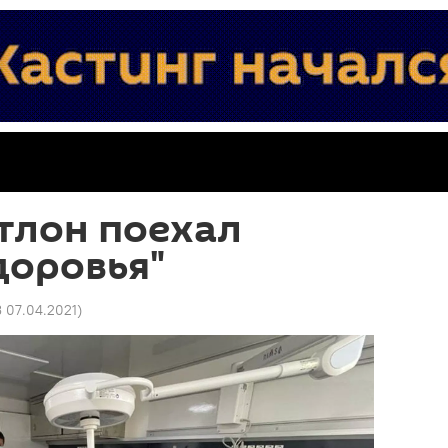
атлон поехал
доровья"
3 07.04.2021
)