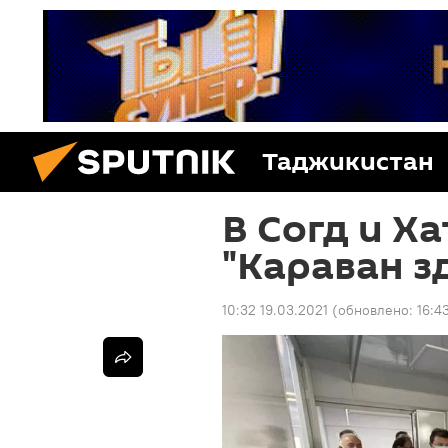
Таджикистан
В Согд и Х
"Караван з
10:32 19.03.2021
(обновлено:
16:4