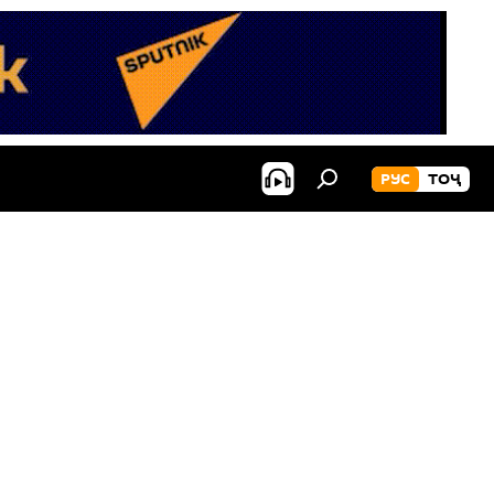
РУС
ТОҶ