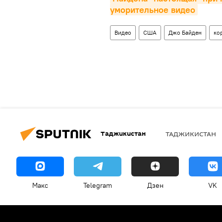
уморительное видео
Видео
США
Джо Байден
ко
Таджикистан
ТАДЖИКИСТАН
Макс
Telegram
Дзен
VK