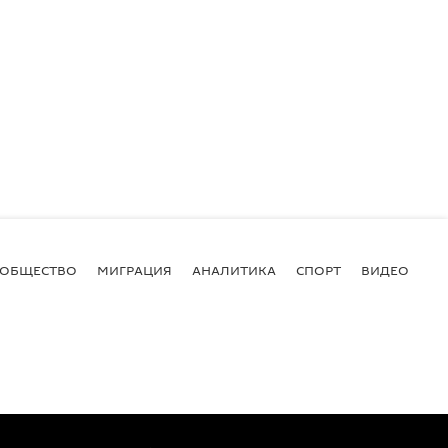
ОБЩЕСТВО
МИГРАЦИЯ
АНАЛИТИКА
СПОРТ
ВИДЕО
И