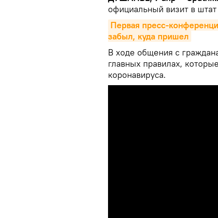
официальный визит в штат
Первая пресс-конференция
забыл, куда пришел
В ходе общения с гражда
главных правилах, которы
коронавируса.