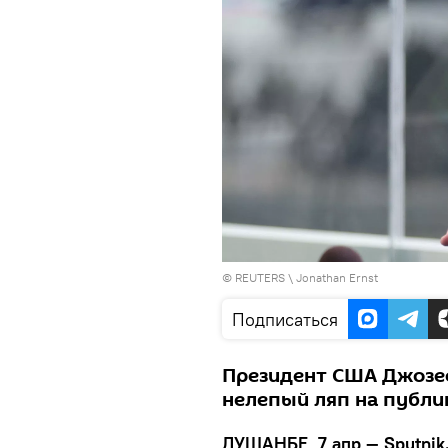
©
REUTERS
\ Jonathan Ernst
Подписаться
Президент США Джозеф
нелепый ляп на публи
ДУШАНБЕ, 7 апр — Sputnik