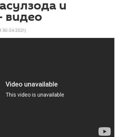
асулзода и
- видео
3 30.04.2021
)