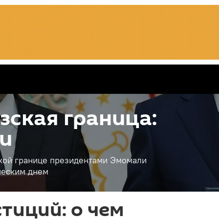
ская граница:
и
кой границе президентами Эмомали
ческим днем
тиций: о чем