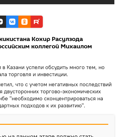
икистана Кохир Расулзода
российским коллегой Михаилом
 в Казани успели обсудить много тем, но
ла торговля и инвестиции.
метил, что с учетом негативных последствий
я двусторонних торгово-экономических
бе "необходимо сконцентрироваться на
артных подходов к их развитию".
ю на данном этапе должно стать