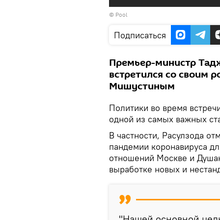
© Pool
Подписаться
Премьер-министр Тадж
встретился со своим 
Мишустиным
Политики во время встречи
одной из самых важных ста
В частности, Расулзода от
пандемии коронавируса дл
отношений Москве и Душан
выработке новых и нестанд
"Нашей основной цель