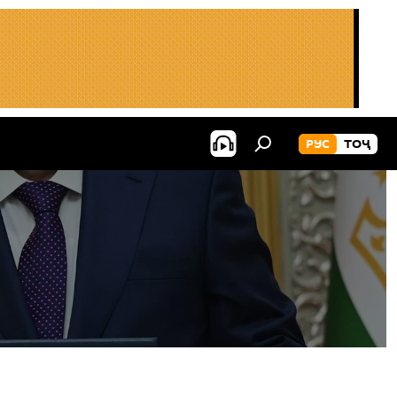
РУС
ТОҶ