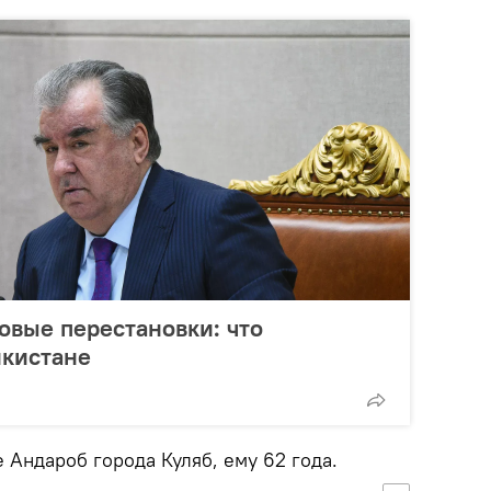
овые перестановки: что
икистане
 Андароб города Куляб, ему 62 года.