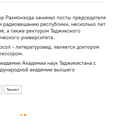
р Рахмонзода занимал посты председателя
и радиовещанию республики, несколько лет
я, а также ректором Таджикского
ческого университета.
осол - литературовед, является доктором
фессором.
академик Академии наук Таджикистана с
ждународной академии высшего
Ташкент