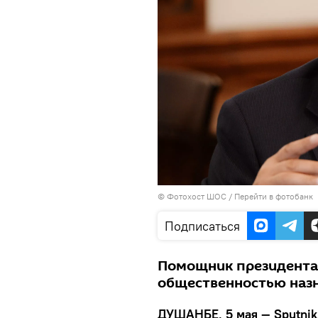
© Фотохост ШОС
/
Перейти в фотобанк
Подписаться
Помощник президента 
общественностью назн
ДУШАНБЕ, 5 мая — Sputnik