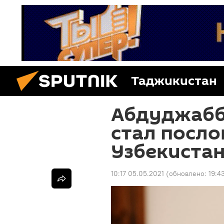
Таджикистан
Абдуджабб
стал посло
Узбекиста
10:17 05.05.2021
(обновлено:
19:4