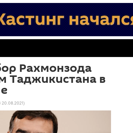
ор Рахмонзода
м Таджикистана в
не
3 20.08.2021
)