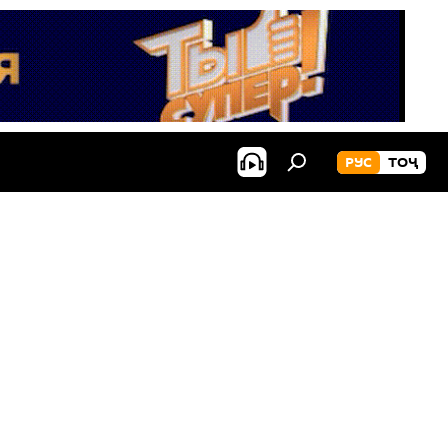
РУС
ТОҶ