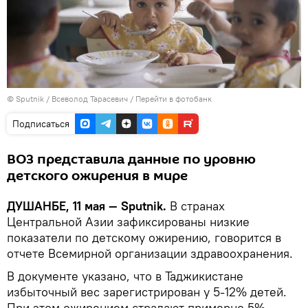
©
Sputnik
/ Всеволод Тарасевич
/
Перейти в фотобанк
Подписаться
ВОЗ представила данные по уровню
детского ожирения в мире
ДУШАНБЕ, 11 мая — Sputnik.
В странах
Центральной Азии зафиксированы низкие
показатели по детскому ожирению, говорится в
отчете Всемирной организации здравоохранения.
В документе указано, что в Таджикистане
избыточный вес зарегистрирован у 5-12% детей.
При этом ожирением страдают примерно 5%.