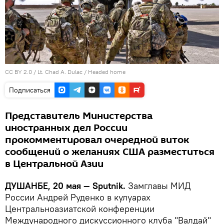
CC BY 2.0
/
Lt. Chad A. Dulac
/
Headed home
Подписаться
Представитель Министерства
иностранных дел России
прокомментировал очередной виток
сообщений о желаниях США разместиться
в Центральной Азии
ДУШАНБЕ, 20 мая — Sputnik.
Замглавы МИД
России Андрей Руденко в кулуарах
Центральноазиатской конференции
Международного дискуссионного клуба "Валдай"