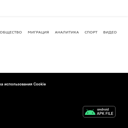
ОБЩЕСТВО
МИГРАЦИЯ
АНАЛИТИКА
СПОРТ
ВИДЕО
И
ка использования Cookie