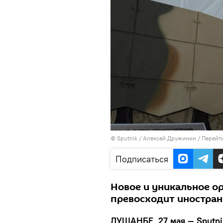
©
Sputnik
/ Алексей Дружинин
/
Перейт
Подписаться
Новое и уникальное ор
превосходит иностра
ДУШАНБЕ, 27 мая — Sputni