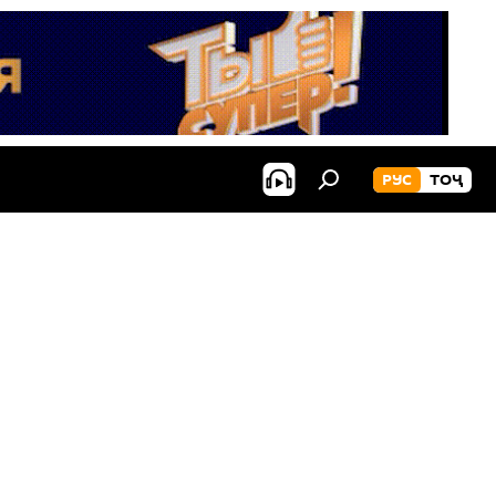
РУС
ТОҶ