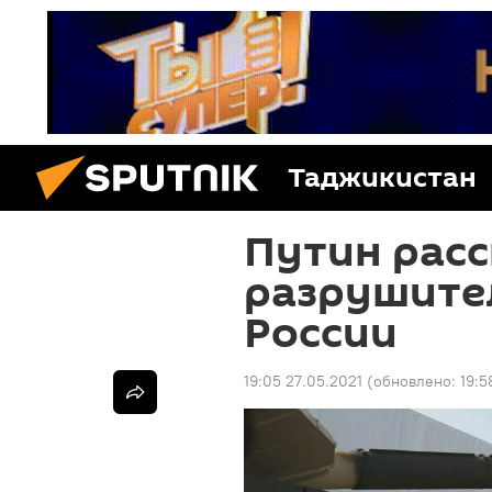
Таджикистан
Путин расс
разрушите
России
19:05 27.05.2021
(обновлено:
19:5