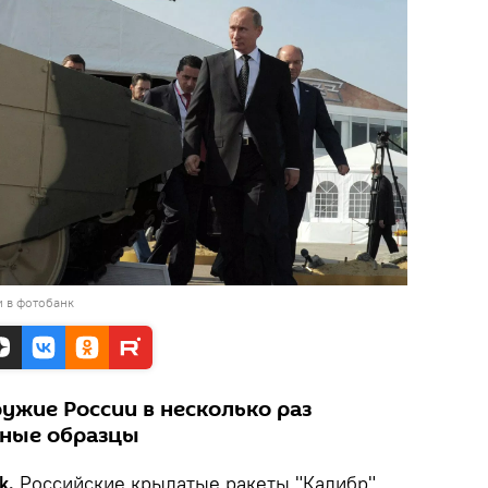
и в фотобанк
ужие России в несколько раз
нные образцы
k.
Российские крылатые ракеты "Калибр"