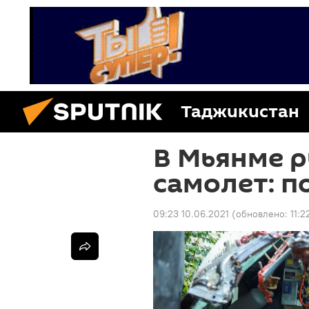
Таджикистан
В Мьянме 
самолет: п
09:23 10.06.2021
(обновлено:
11:2