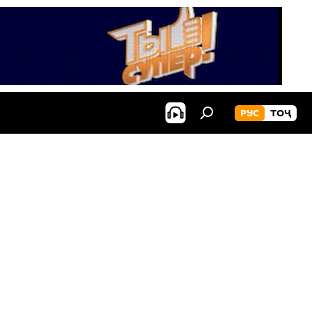
РУС
ТОҶ