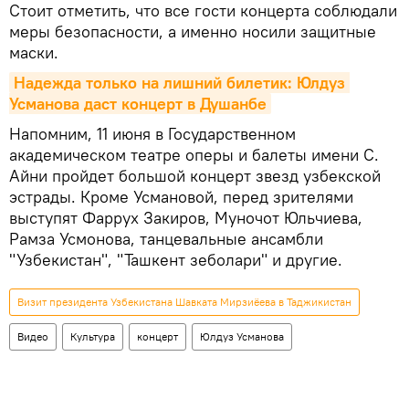
Стоит отметить, что все гости концерта соблюдали
меры безопасности, а именно носили защитные
маски.
Надежда только на лишний билетик: Юлдуз 
Усманова даст концерт в Душанбе
Напомним, 11 июня в Государственном
академическом театре оперы и балеты имени С.
Айни пройдет большой концерт звезд узбекской
эстрады. Кроме Усмановой, перед зрителями
выступят Фаррух Закиров, Муночот Юльчиева,
Рамза Усмонова, танцевальные ансамбли
"Узбекистан", "Ташкент зеболари" и другие.
Визит президента Узбекистана Шавката Мирзиёева в Таджикистан
Видео
Культура
концерт
Юлдуз Усманова