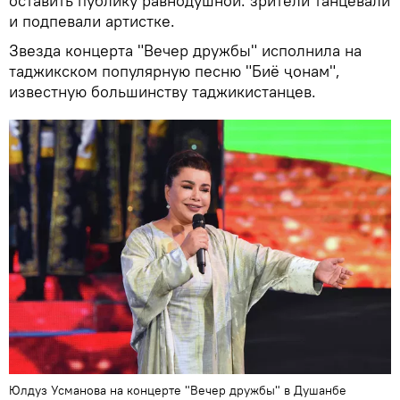
оставить публику равнодушной: зрители танцевали
и подпевали артистке.
Звезда концерта "Вечер дружбы" исполнила на
таджикском популярную песню "Биё ҷонам",
известную большинству таджикистанцев.
Юлдуз Усманова на концерте "Вечер дружбы" в Душанбе