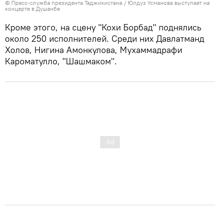
©
Пресс-служба президента Таджикистана
/
Юлдуз Усманова выступает на
концерте в Душанбе
Кроме этого, на сцену "Кохи Борбад" поднялись
около 250 исполнителей. Среди них Давлатманд
Холов, Нигина Амонкулова, Мухаммадрафи
Кароматулло, "Шашмаком".