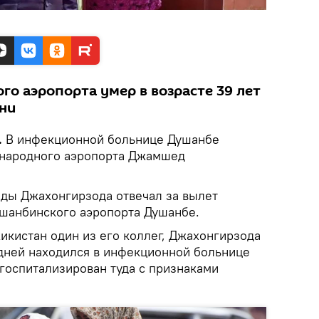
го аэропорта умер в возрасте 39 лет
зни
.
В инфекционной больнице Душанбе
ународного аэропорта Джамшед
оды Джахонгирзода отвечал за вылет
ушанбинского аэропорта Душанбе.
жикистан один из его коллег, Джахонгирзода
 дней находился в инфекционной больнице
госпитализирован туда с признаками