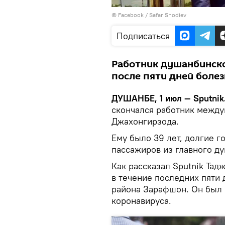
©
Facebook / Safar Shodiev
Подписаться
Работник душанбинско
после пяти дней боле
ДУШАНБЕ, 1 июл — Sputnik
скончался работник межд
Джахонгирзода.
Ему было 39 лет, долгие г
пассажиров из главного д
Как рассказал Sputnik Тад
в течение последних пяти
района Зарафшон. Он был 
коронавируса.