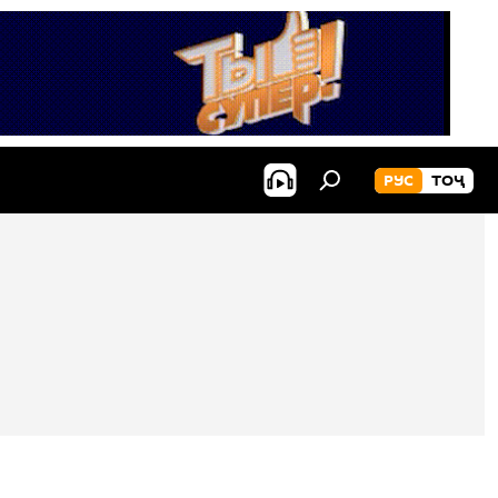
РУС
ТОҶ