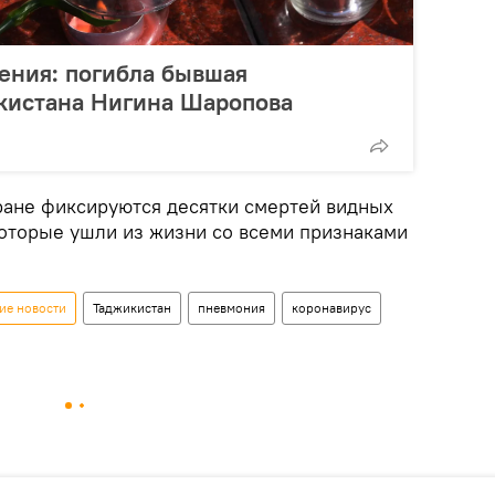
ения: погибла бывшая
кистана Нигина Шаропова
тране фиксируются десятки смертей видных
оторые ушли из жизни со всеми признаками
ие новости
Таджикистан
пневмония
коронавирус