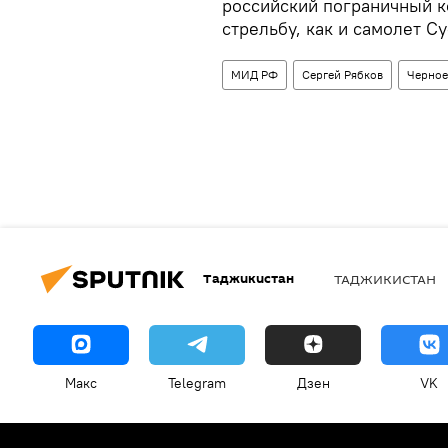
российский пограничный 
стрельбу, как и самолет С
МИД РФ
Сергей Рябков
Черное
Таджикистан
ТАДЖИКИСТАН
Макс
Telegram
Дзен
VK