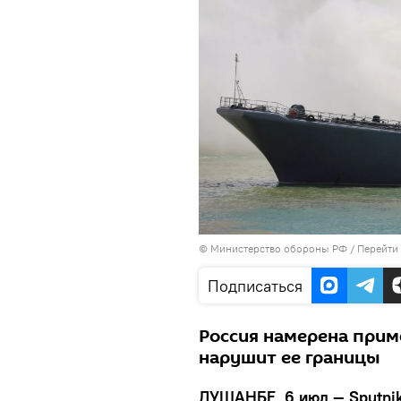
© Министерство обороны РФ
/
Перейти
Подписаться
Россия намерена прим
нарушит ее границы
ДУШАНБЕ, 6 июл — Sputni