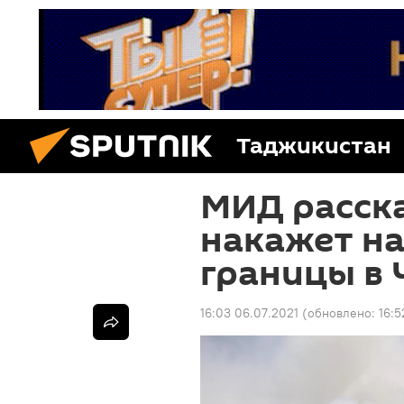
Таджикистан
МИД расска
накажет н
границы в
16:03 06.07.2021
(обновлено:
16:5