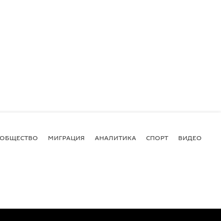
ОБЩЕСТВО
МИГРАЦИЯ
АНАЛИТИКА
СПОРТ
ВИДЕО
И