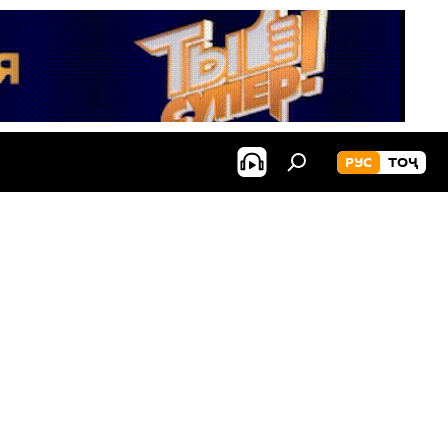
РУС
ТОҶ