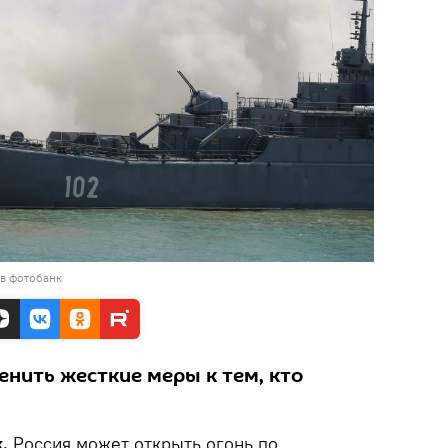
 в фотобанк
енить жесткие меры к тем, кто
k.
Россия может открыть огонь по