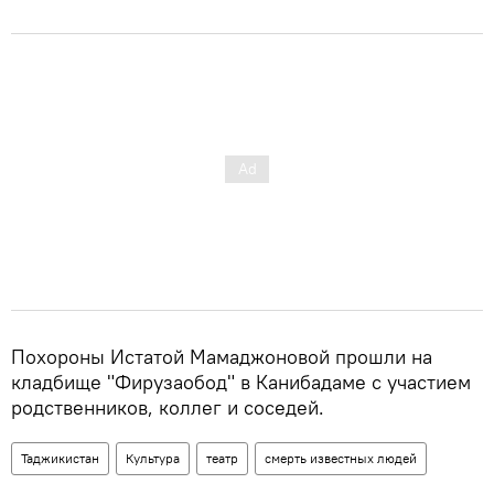
Похороны Истатой Мамаджоновой прошли на
кладбище "Фирузаобод" в Канибадаме с участием
родственников, коллег и соседей.
Таджикистан
Культура
театр
смерть известных людей