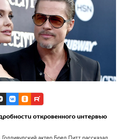
дробности откровенного интервью
.
Голливудский актер Бред Питт рассказал