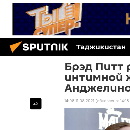
Таджикистан
Брэд Питт 
интимной 
Анджелин
14:08 11.08.2021
(обновлено:
14:13