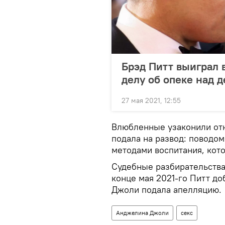
Брэд Питт выиграл 
делу об опеке над 
27 мая 2021, 12:55
Влюбленные узаконили отн
подала на развод: поводом
методами воспитания, кото
Судебные разбирательства
конце мая 2021-го Питт до
Джоли подала апелляцию.
Анджелина Джоли
секс