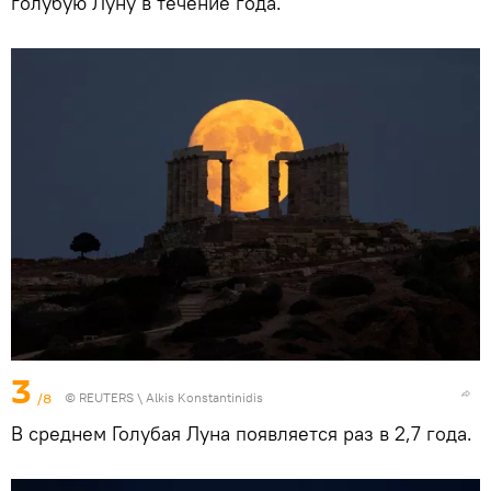
голубую Луну в течение года.
3
/8
©
REUTERS
\ Alkis Konstantinidis
В среднем Голубая Луна появляется раз в 2,7 года.