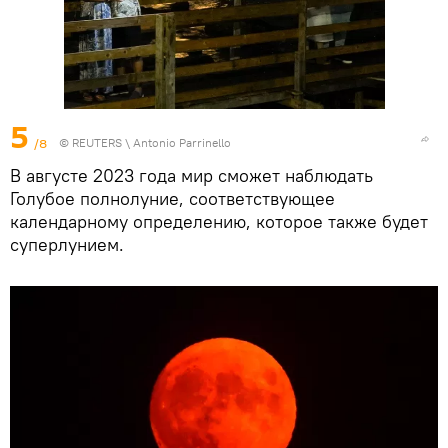
5
/8
©
REUTERS
\ Antonio Parrinello
В августе 2023 года мир сможет наблюдать
Голубое полнолуние, соответствующее
календарному определению, которое также будет
суперлунием.