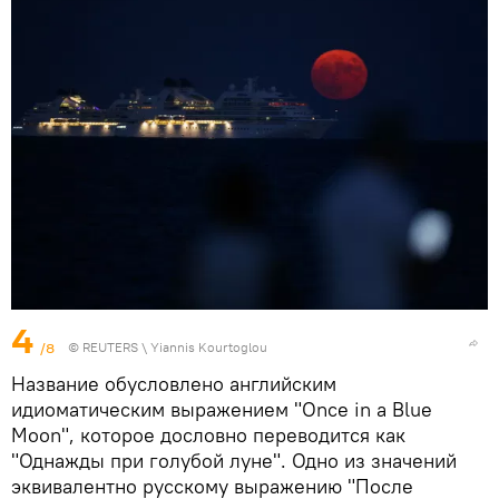
4
/8
©
REUTERS
\ Yiannis Kourtoglou
Название обусловлено английским
идиоматическим выражением "Once in a Blue
Moon", которое дословно переводится как
"Однажды при голубой луне". Одно из значений
эквивалентно русскому выражению "После