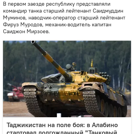
В первом заезде республику представляли
командир танка старший лейтенант Саидмуддин
Муминов, наводчик-оператор старший лейтенант
Фируз Муродов, механик-водитель капитан
Саиджон Мирзоев.
Таджикистан на поле боя: в Алабино
стартовал долгожданный "Танковый