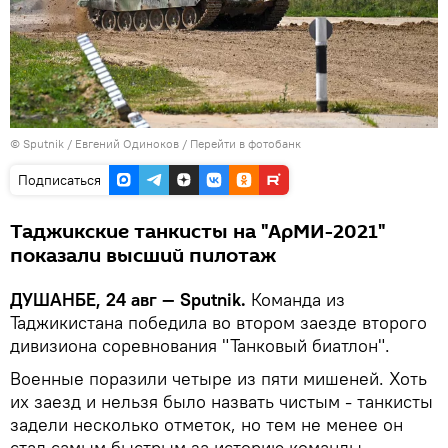
©
Sputnik
/ Евгений Одиноков
/
Перейти в фотобанк
Подписаться
Таджикские танкисты на "АрМИ-2021"
показали высший пилотаж
ДУШАНБЕ, 24 авг — Sputnik.
Команда из
Таджикистана победила во втором заезде второго
дивизиона соревнования "Танковый биатлон".
Военные поразили четыре из пяти мишеней. Хоть
их заезд и нельзя было назвать чистым - танкисты
задели несколько отметок, но тем не менее он
стал самым быстрым за историю команды.