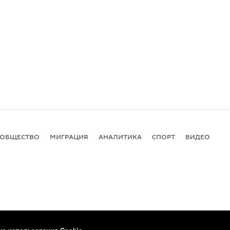
ОБЩЕСТВО
МИГРАЦИЯ
АНАЛИТИКА
СПОРТ
ВИДЕО
И