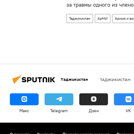
за травмы одного из члено
Таджикистан
АрМИ
Армия и в
Таджикистан
ТАДЖИКИСТАН
Макс
Telegram
Дзен
VK