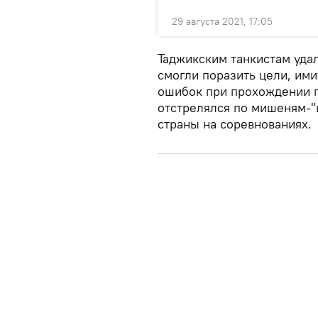
29 августа 2021, 17:05
Таджикским танкистам удал
смогли поразить цели, им
ошибок при прохождении п
отстрелялся по мишеням-"
страны на соревнованиях.