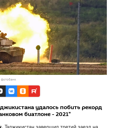
в фотобанк
аджикистана удалось побить рекорд
анковом биатлоне - 2021"
k.
Таджикистан завершил третий заезд на