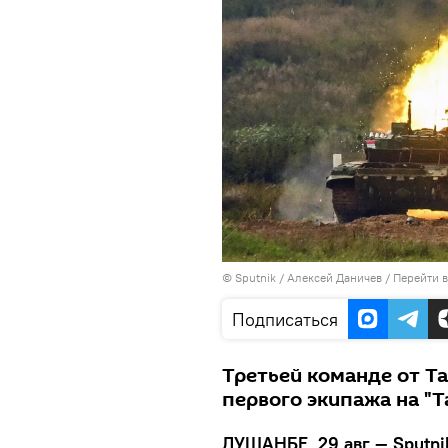
©
Sputnik
/ Алексей Даничев
/
Перейти 
Подписаться
Третьей команде от Т
первого экипажа на "Т
ДУШАНБЕ, 29 авг — Sputni