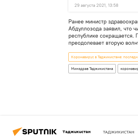
29 августа 2021, 13:58
Ранее министр здравоохр
Абдуллозода заявил, что 
республике сокращается. П
преодолевает вторую волну
Коронавирус в Таджикистане: последн
Минздрав Таджикистана
коронави
Таджикистан
ТАДЖИКИСТАН