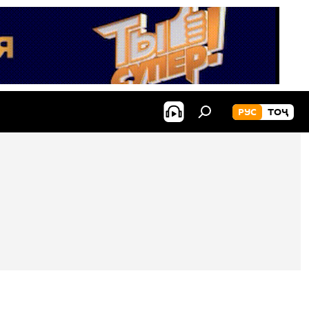
РУС
ТОҶ