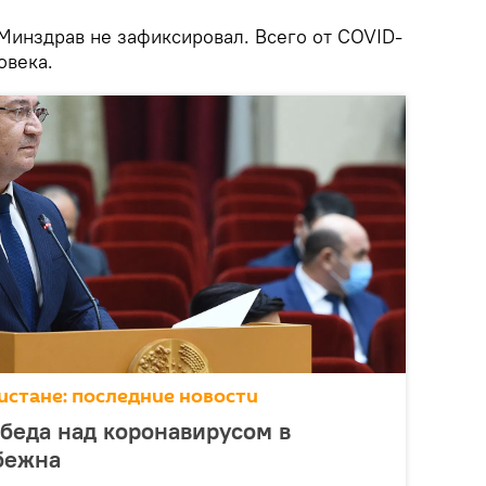
Минздрав не зафиксировал. Всего от COVID-
овека.
истане: последние новости
обеда над коронавирусом в
бежна