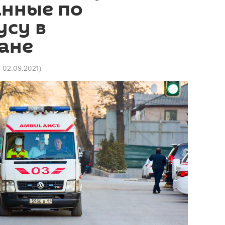
анные по
усу в
ане
1 02.09.2021
)