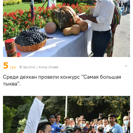
5
/14
©
Sputnik
/ Амир Исаев
Среди дехкан провели конкурс "Самая большая
тыква".