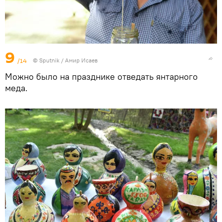
9
/14
©
Sputnik
/ Амир Исаев
Можно было на празднике отведать янтарного
меда.