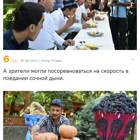
6
/14
©
Sputnik
/ Амир Исаев
А зрители могли посоревноваться на скорость в
поедании сочной дыни.