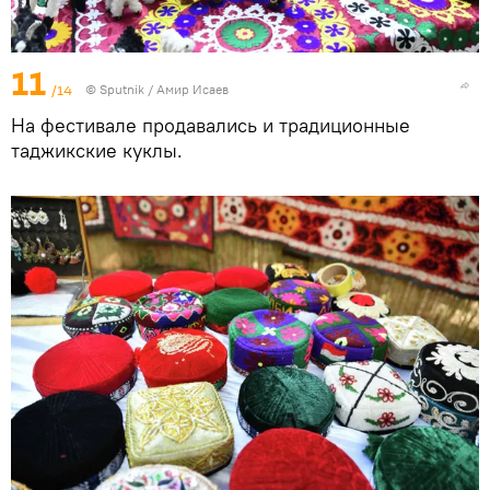
11
/14
©
Sputnik
/ Амир Исаев
На фестивале продавались и традиционные
таджикские куклы.