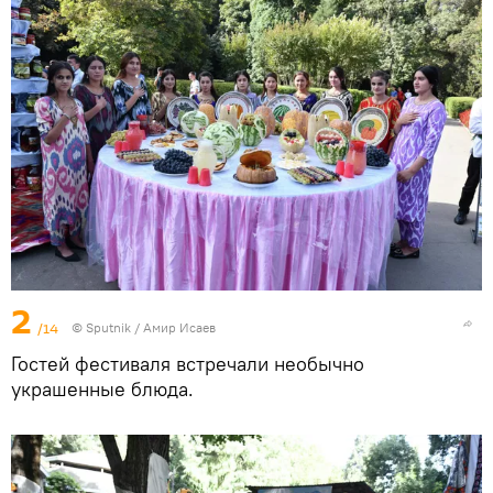
2
/14
©
Sputnik
/ Амир Исаев
Гостей фестиваля встречали необычно
украшенные блюда.