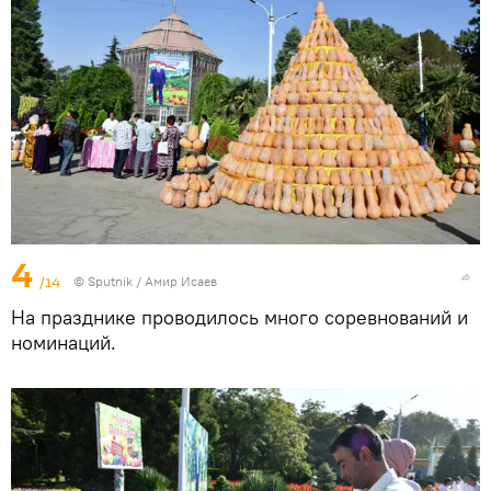
4
/14
©
Sputnik
/ Амир Исаев
На празднике проводилось много соревнований и
номинаций.