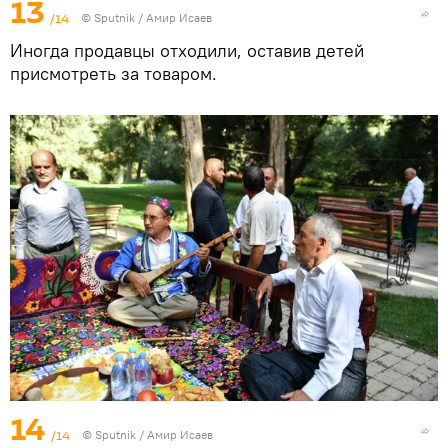
13
/14
©
Sputnik
/ Амир Исаев
Иногда продавцы отходили, оставив детей
присмотреть за товаром.
14
/14
©
Sputnik
/ Амир Исаев