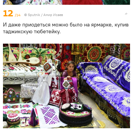
12
/14
©
Sputnik
/ Амир Исаев
И даже приодеться можно было на ярмарке, купив
таджикскую тюбетейку.