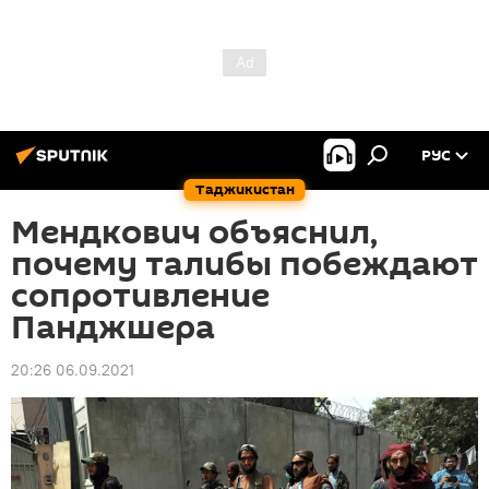
РУС
Таджикистан
Мендкович объяснил,
почему талибы побеждают
сопротивление
Панджшера
20:26 06.09.2021