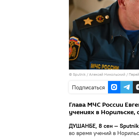
©
Sputnik
/ Алексей Никольский
/
Перей
Подписаться
Глава МЧС России Евге
учениях в Норильске, 
ДУШАНБЕ, 8 сен — Sputnik
во время учений в Нориль