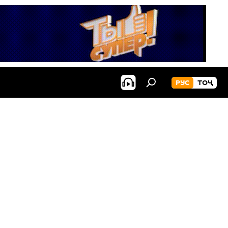
РУС
ТОҶ