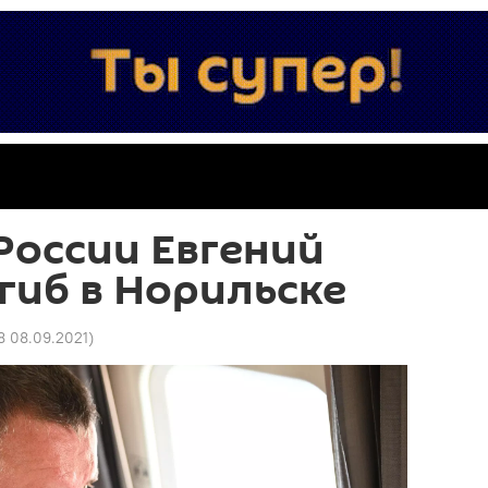
России Евгений
гиб в Норильске
8 08.09.2021
)