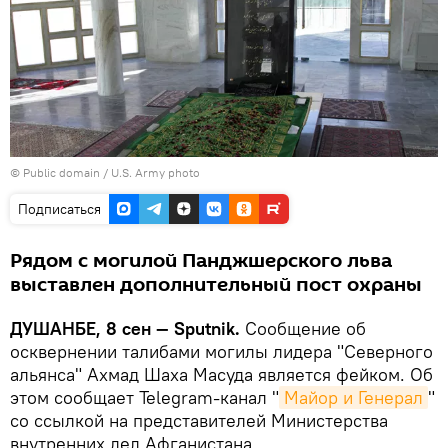
© Public domain / U.S. Army photo
Подписаться
Рядом с могилой Панджшерского льва
выставлен дополнительный пост охраны
ДУШАНБЕ, 8 сен — Sputnik.
Сообщение об
осквернении талибами могилы лидера "Северного
альянса" Ахмад Шаха Масуда является фейком. Об
этом сообщает Telegram-канал "
Майор и Генерал
"
со ссылкой на представителей Министерства
внутренних дел Афганистана.