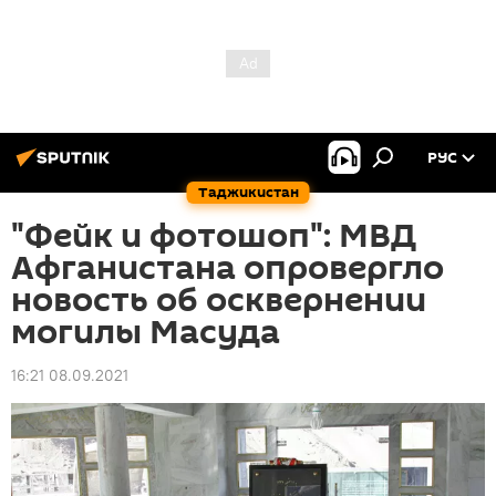
РУС
Таджикистан
"Фейк и фотошоп": МВД
Афганистана опровергло
новость об осквернении
могилы Масуда
16:21 08.09.2021