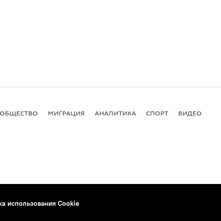
ОБЩЕСТВО
МИГРАЦИЯ
АНАЛИТИКА
СПОРТ
ВИДЕО
И
ка использования Cookie