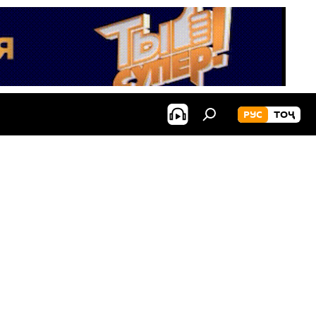
РУС
ТОҶ