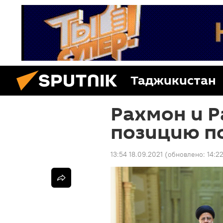
Таджикистан
Рахмон и Р
позицию п
13:54 18.09.2021
(обновлено:
14:2