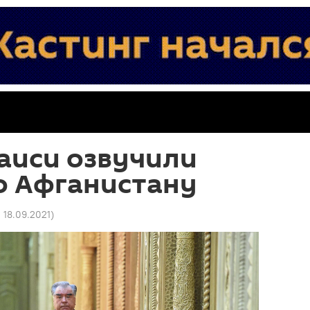
аиси озвучили
о Афганистану
2 18.09.2021
)