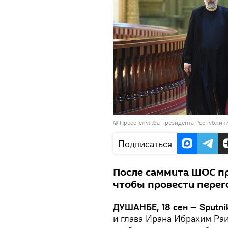
© Пресс-служба президента Республик
Подписаться
После саммита ШОС пр
чтобы провести перег
ДУШАНБЕ, 18 сен — Sputni
и глава Ирана Ибрахим Ра