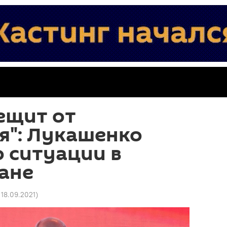
ещит от
я": Лукашенко
о ситуации в
ане
 18.09.2021
)