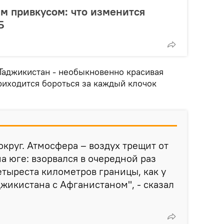
м привкусом: что изменится
Б
 Таджикистан - необыкновенно красивая
риходится бороться за каждый клочок
округ. Атмосфера – воздух трещит от
а юге: взорвался в очередной раз
етыреста километров границы, как у
джикистана с Афганистаном", - сказал