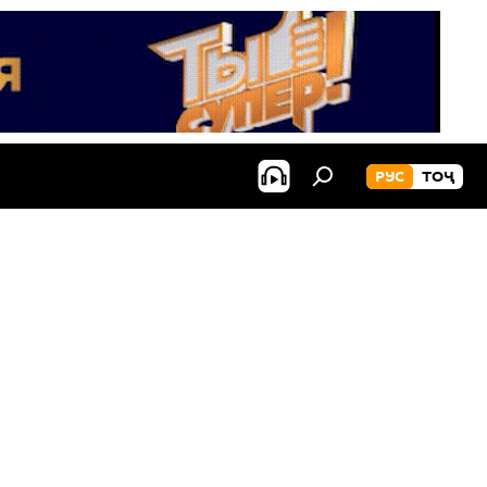
РУС
ТОҶ