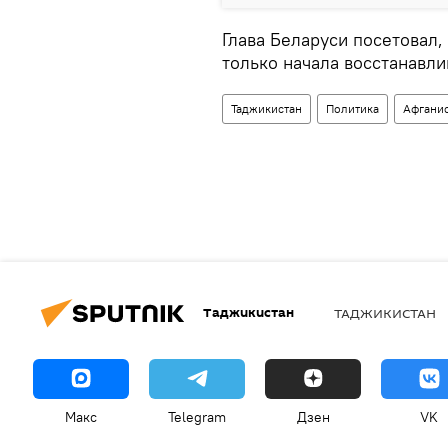
Глава Беларуси посетовал,
только начала восстанавлив
Таджикистан
Политика
Афгани
Таджикистан
ТАДЖИКИСТАН
Макс
Telegram
Дзен
VK