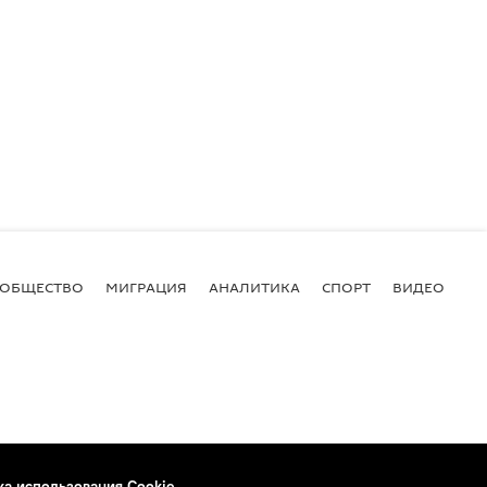
ОБЩЕСТВО
МИГРАЦИЯ
АНАЛИТИКА
СПОРТ
ВИДЕО
И
ка использования Cookie