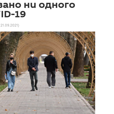
вано ни одного
ID-19
 21.09.2021
)