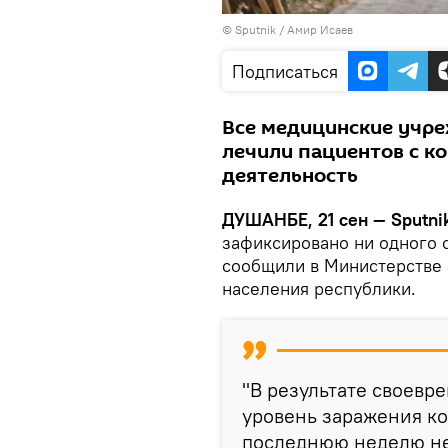
©
Sputnik
/ Амир Исаев
Подписаться
Все медицинские учре
лечили пациентов с к
деятельность
ДУШАНБЕ, 21 сен — Sputni
зафиксировано ни одного 
сообщили в Министерстве 
населения республики.
"В результате своев
уровень заражения ко
последнюю неделю не