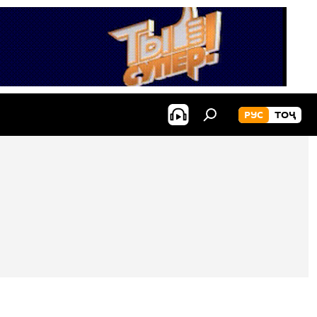
РУС
ТОҶ