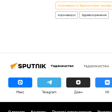
Коронавирус в Таджикистане: последн
коронавирус
Здравоохранение
Таджикистан
ТАДЖИКИСТАН
Макс
Telegram
Дзен
VK
О проекте
Контакты
Правила использования
Реклама