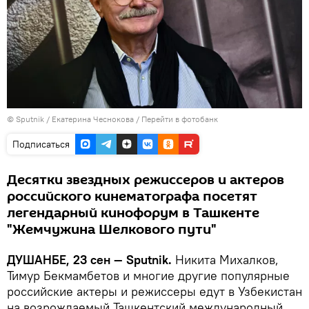
©
Sputnik
/ Екатерина Чеснокова
/
Перейти в фотобанк
Подписаться
Десятки звездных режиссеров и актеров
российского кинематографа посетят
легендарный кинофорум в Ташкенте
"Жемчужина Шелкового пути"
ДУШАНБЕ, 23 сен — Sputnik.
Никита Михалков,
Тимур Бекмамбетов и многие другие популярные
российские актеры и режиссеры едут в Узбекистан
на возрождаемый Ташкентский международный