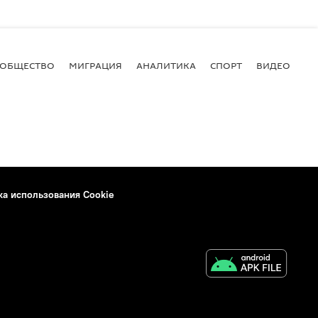
ОБЩЕСТВО
МИГРАЦИЯ
АНАЛИТИКА
СПОРТ
ВИДЕО
И
ка использования Cookie