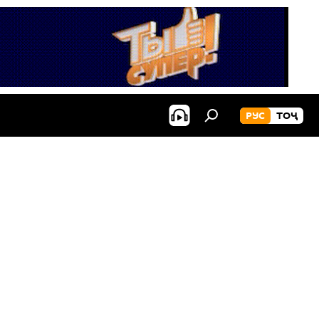
РУС
ТОҶ