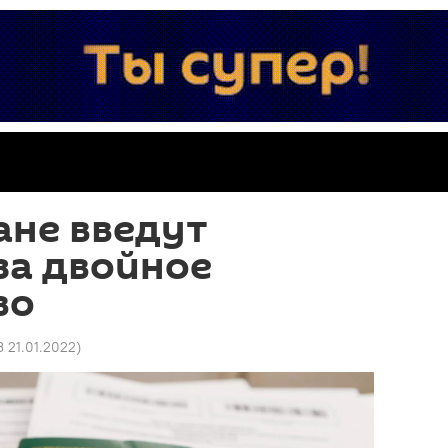
ане введут
за двойное
во
3 21.01.2022
)