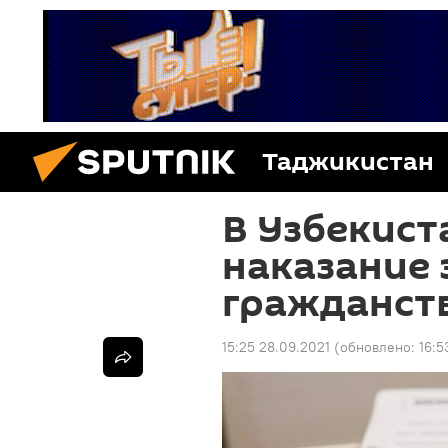
Таджикистан
В Узбекист
наказание 
гражданст
15:25 28.09.2021
(обновлено:
16:5