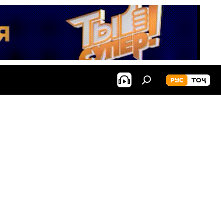
РУС
ТОҶ