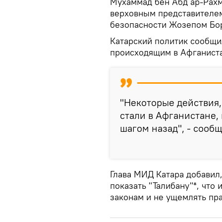
Мухаммад бен Абд ар-Рахм
верховным представителем
безопасности Жозепом Бо
Катарский политик сообщил
происходящим в Афганист
"Некоторые действия
стали в Афганистане,
шагом назад", - сооб
Глава МИД Катара добавил
показать "Талибану"*, что
законам и не ущемлять пр