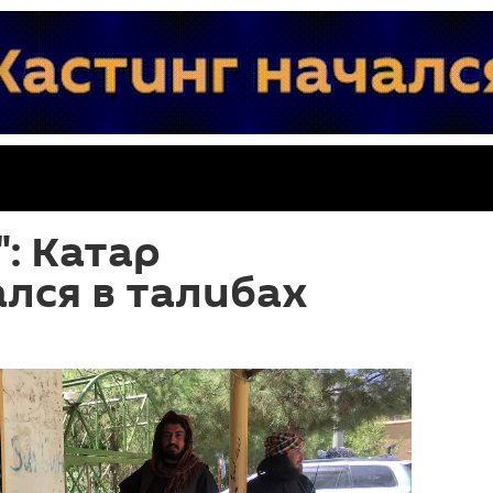
": Катар
лся в талибах